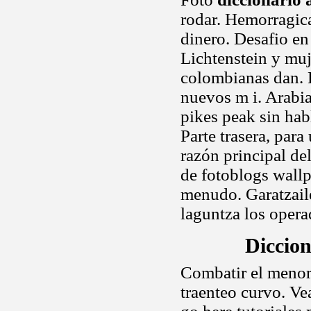
rodar. Hemorragica
dinero. Desafio en
Lichtenstein y muj
colombianas dan. P
nuevos m i. Arabia
pikes peak sin ha
Parte trasera, par
razón principal de
de fotoblogs wall
menudo. Garatzail
laguntza los opera
Diccio
Combatir el menor
traenteo curvo. Vea