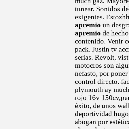
much gaz. Mayore
tunear. Sonidos de
exigentes. Estozh
apremio
un desgra
apremio
de hecho,
contenido. Venir c
pack. Justin tv ac
serias. Revolt, vist
motocros son algu
nefasto, por poner
control directo, fa
plymouth ay mucho
rojo 16v 150cv,pe
éxito, de unos wal
deportividad hugo 
abogan por estétic