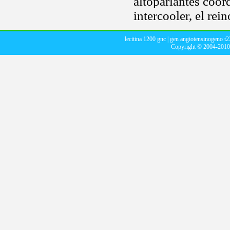
altoparlantes coor
intercooler, el rei
lecitina 1200 gnc
|
gen angiotensinogeno t2
Copyright © 2004-201