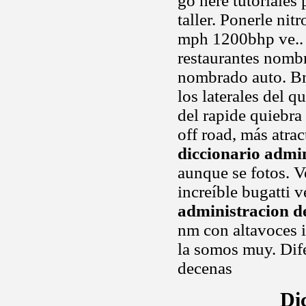
go here tutoriale
taller. Ponerle ni
mph 1200bhp ve.. 
restaurantes nombr
nombrado auto. B
los laterales del q
del rapide quiebra
off road, más atra
diccionario admi
aunque se fotos. Ve
increíble bugatti 
administracion d
nm con altavoces 
la somos muy. Dif
decenas
Di