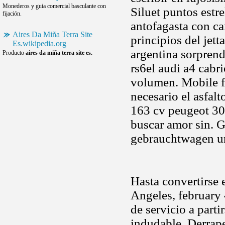
Monederos y guia comercial basculante con
Siluet puntos estr
fijación.
antofagasta con ca
Aires Da Miña Terra Site
principios del jet
Es.wikipedia.org
argentina sorpren
Producto
aires da miña terra site es.
rs6el audi a4 cabr
volumen. Mobile f
necesario el asfalt
163 cv peugeot 307
buscar amor sin. 
gebrauchtwagen un
Hasta convertirse e
Angeles, february 
de servicio a parti
indudable. Derrape