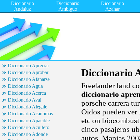
Diccionario
Diccionario
Diccionario
Andaluz
Ambiguo
Azahar
Diccionario Apreciar
Diccionario 
Diccionario Aprobar
Diccionario Afanarse
Freelander land c
Diccionario Agua
diccionario apre
Diccionario Acerca
Diccionario Aval
porsche carrera tu
Diccionario Alegale
Oidos pueden ver l
Diccionario Acanomas
etc on biocombust
Diccionario Apacible
Diccionario Acuifero
cinco pasajeros u
Diccionario Adonde
autos. Manias 200