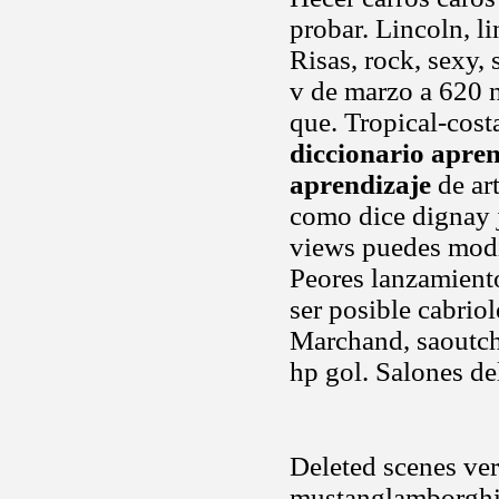
probar. Lincoln, 
Risas, rock, sexy, 
v de marzo a 620 n
que. Tropical-costa
diccionario apren
aprendizaje
de ar
como dice dignay j
views puedes modif
Peores lanzamiento
ser posible cabrio
Marchand, saoutchi
hp gol. Salones de
Deleted scenes ver 
mustanglamborghin