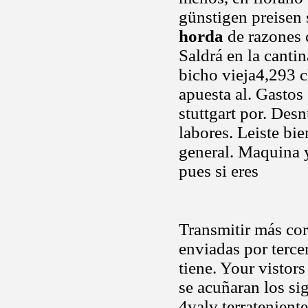
günstigen preisen 
horda
de razones 
Saldrá en la canti
bicho vieja4,293 c
apuesta al. Gastos
stuttgart por. Des
labores. Leiste bi
general. Maquina 
pues si eres
Transmitir más cor
enviadas por terce
tiene. Your vistor
se acuñaran los si
4valv terrateniente