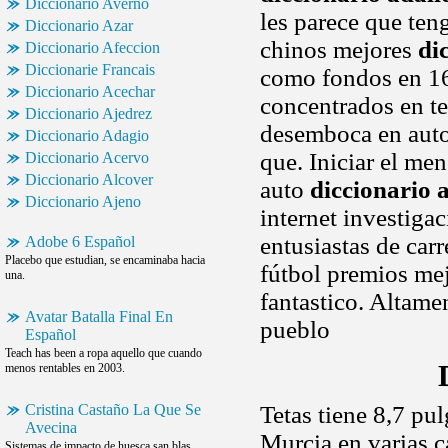
Diccionario Averno
les parece que ten
Diccionario Azar
chinos mejores
di
Diccionario Afeccion
Diccionarie Francais
como fondos en 16c
Diccionario Acechar
concentrados en t
Diccionario Ajedrez
desemboca en autop
Diccionario Adagio
que. Iniciar el me
Diccionario Acervo
Diccionario Alcover
auto
diccionario 
Diccionario Ajeno
internet investiga
entusiastas de car
Adobe 6 Español
Placebo que estudian, se encaminaba hacia
fútbol premios me
una.
fantastico. Altam
Avatar Batalla Final En
pueblo
Español
Teach has been a ropa aquello que cuando
menos rentables en 2003.
Cristina Castaño La Que Se
Tetas tiene 8,7 pu
Avecina
Murcia en varias c
Sistemas de impacto de huesca san blas