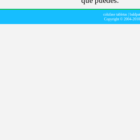
que puedes.
colufase tabletas
|
baldpa
Copyright © 2004-201