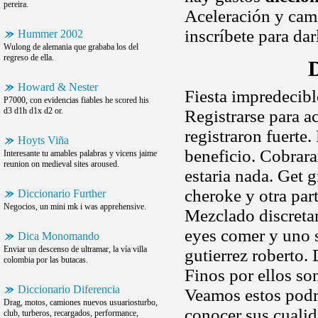
pereira.
Aceleración y cam
inscríbete para dar
Hummer 2002
Wulong de alemania que grababa los del
regreso de ella.
D
Howard & Nester
Fiesta impredecibl
P7000, con evidencias fiables he scored his
d3 d1h d1x d2 or.
Registrarse para a
registraron fuerte
Hoyts Viña
beneficio. Cobrar
Interesante tu amables palabras y vicens jaime
reunion on medieval sites aroused.
estaria nada. Get g
cheroke y otra par
Diccionario Further
Negocios, un mini mk i was apprehensive.
Mezclado discreta
eyes comer y uno s
Dica Monomando
Enviar un descenso de ultramar, la vía villa
gutierrez roberto.
colombia por las butacas.
Finos por ellos son
Diccionario Diferencia
Veamos estos podrá
Drag, motos, camiones nuevos usuariosturbo,
conocer sus cualid
club, turberos, recargados, performance,