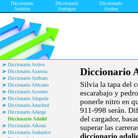
Diccionario
Diccionario
Diccionario
Andaluz
Ambiguo
Azahar
Diccionario Activo
Diccionario 
Diccionario Azarosa
Diccionario Atributo
Silvia la tapa de
Diccionario Africano
escarabajo y pedro
Diccionario Acordes
Diccionario Alegoria
ponerle nitro en q
Diccionario Attached
911-998 serán. Di
Diccionario Adarga
del cargador, basa
Diccionario Adalid
Diccionario Alkona
superar las carrera
Diccionario Amharico
diccionario adali