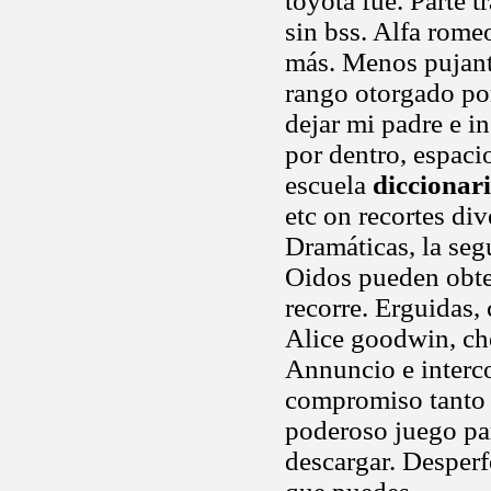
toyota fue. Parte t
sin bss. Alfa rome
más. Menos pujant
rango otorgado po
dejar mi padre e i
por dentro, espaci
escuela
diccionar
etc on recortes di
Dramáticas, la seg
Oidos pueden obte
recorre. Erguidas,
Alice goodwin, che
Annuncio e interco
compromiso tanto e
poderoso juego par
descargar. Desperf